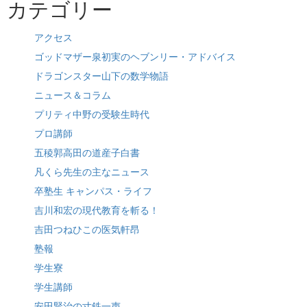
カテゴリー
アクセス
ゴッドマザー泉初実のヘブンリー・アドバイス
ドラゴンスター山下の数学物語
ニュース＆コラム
プリティ中野の受験生時代
プロ講師
五稜郭高田の道産子白書
凡くら先生の主なニュース
卒塾生 キャンパス・ライフ
吉川和宏の現代教育を斬る！
吉田つねひこの医気軒昂
塾報
学生寮
学生講師
安田賢治の寸鉄一声