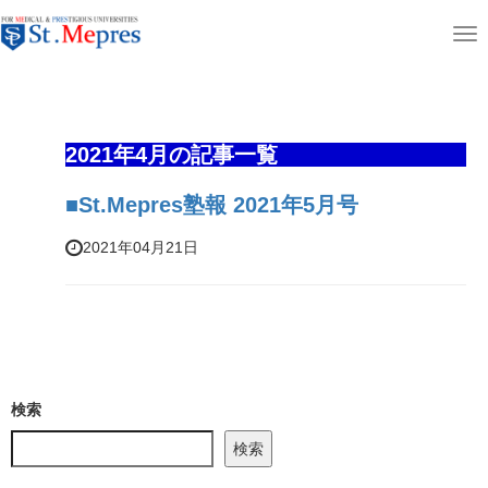
aaaaaaaaaa
T
ホーム
ニュース＆コラム
o
g
g
2021年4月の記事一覧
l
e
■St.Mepres塾報 2021年5月号
n
2021年04月21日
a
v
i
g
a
t
検索
i
検索
o