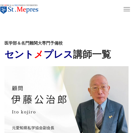
aaaaaaaaaa
T
ホーム
講師紹介・体験指導
o
g
g
医学部＆名門難関大専門予備校
l
セント
メ
プレス
講師一覧
e
n
a
v
i
g
a
t
i
o