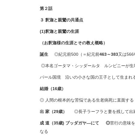
第２話
３ 釈迦と親鸞の共通点
(1)
釈迦と親鸞の生涯
（
お釈迦様の生涯とその教え概略）
誕生
◎紀元前500（＝紀元前
463～383
又は56
◎本名ゴータマ・シッダールタ ルンビニーが生
パール国境 沿いの小さな国の王子として生まれ
結婚（16歳）
◎ 人間の根本的な苦悩である生老病死に直面する
出 家
（29歳）
◎長子ラーフラと妻を残して出
成 道（
35
歳) ブッダガヤ―にて
◎
苦行の意味
なる