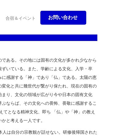
お問い合わせ
合宿＆イベント
である。その地には固有の文化が多かれ少なから
根ずいている。また、学齢による文化、入学・卒
みに感謝する「神」であり「仏」である。太陽の恵
の変化と共に幾世代が繋がり保たれ、現在の固有の
始まり、文化の領域が広がり今や日本の固有文化
呼ぶならば、その文化への畏怖、畏敬に感謝するこ
えてとなる精神文化、即ち 「仏」や「神」の教え
いかと考える一人です。
本人は自分の宗教観が話せない。研修後帰国された