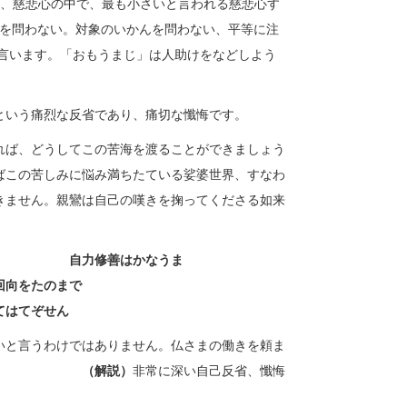
」、慈悲心の中で、最も小さいと言われる慈悲心す
を問わない。対象のいかんを問わない、平等に注
言います。「おもうまじ」は人助けをなどしよう
という痛烈な反省であり、痛切な懺悔です。
れば、どうしてこの苦海を渡ることができましょう
ばこの苦しみに悩み満ちたている娑婆世界、すなわ
きません。親鸞は自己の嘆きを掬ってくださる如来
自力
修
善
はかなうま
回
向
をたのまで
てはてぞせん
いと言うわけではありません。仏さまの働きを頼ま
です。
（解説）
非常に深い自己反省、懺悔