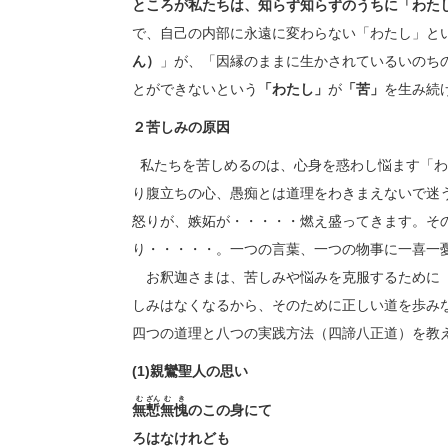
ところが私たちは、知らず知らずのうちに「わた
で、自己の内部に永遠に変わらない「わたし」と
ん）
」が、「因縁のままに生かされているいのち
とができないという
「わたし」
が
「苦」
を生み続
２苦しみの原因
私たちを苦しめるのは、心身を惑わし悩ます「わ
り腹立ちの心、愚痴とは道理をわきまえないで迷
怒りが、嫉妬が・・・・・燃え盛ってきます。そ
り・・・・・。一つの言葉、一つの物事に一喜一
お釈迦さまは、苦しみや悩みを克服するために「
しみはなくなるから、そのために正しい道を歩み
四つの道理と八つの実践方法（四諦八正道）を教
(1)
親鸞聖人の思い
む
ざん
む
き
無
慙
無
愧
のこの
ろはなけれども
弥陀