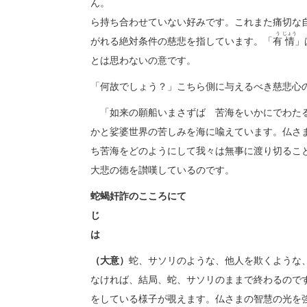
ん
ら持ち合わせていない好みです。これまた痛切な
う
じょう
がれる絶対条件の慈悲を指しています。「
有
情
」
とは思わな
「何故でしょう？」こちら側に与えるべき慈悲心
「如来の願船いまさずば 苦海をいかにでわたる
かと娑婆世界の苦しみを海に喩えています。仏さ
ち苦海をどのようにして我々は無事に渡り切るこ
大悲の徳を讃嘆しているのです。
蛇
蝎
奸
詐
のこ
じ 
（大意）
蛇、サソリのような、他人を欺くような
なければ、結局、
をしている様子が覗えます。仏さまの智慧の光を