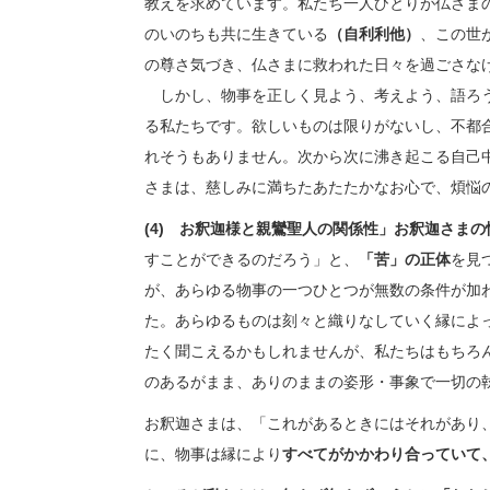
教えを求めています。私たち一人ひとりが仏さま
のいのちも共に生きている
（自利利他）
、この世
の尊さ気づき、仏さまに救われた日々を過ごさな
しかし、物事を正しく見よう、考えよう、語ろう
る私たちです。欲しいものは限りがないし、不都
れそうもありません。次から次に沸き起こる自己
さまは、慈しみに満ちたあたたかなお心で、煩悩
(4)
お釈迦様と親鸞聖人の関係性」
お釈
すことができるのだろう」と、
「苦」の正体
を見
が、あらゆる物事の一つひとつが無数の条件が加
た。あらゆるものは刻々と織りなしていく縁によ
たく聞こえるかもしれませんが、私たちはもちろ
のあるがまま、ありのままの姿形・事象で一切の
お釈迦さまは、「これがあるときにはそれがあり
に、物事は縁により
すべてがかかわり合っていて