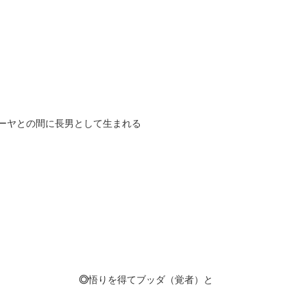
妃マーヤとの間に長男として生まれる
◎
悟りを得てブッダ（覚者）と