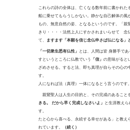
これらの詩の全体は、亡くなる数年前に書かれた
船に乗せてもらうしかない。静かな自己解体の風
もの、無意自然の姿、となるというのです。「親
きり・・・・法然上人にすかされまいらせて 念仏
て、
ますます「本願を信じ念仏申さば仏になる」
「一切衆生悉有仏性」
とは、人間は皆 身勝手で
すというところに仏教でいう
「信」
の意味がると
ざめさせる。すると法、即ち真理が自らその心の
す。 清らかになった心に
人になれば法（真理）一体になるとう言うのです
親鸞聖人は人生の目的と、その完成のあること
きる。 だから早く完成しなさいよ」
と生涯教えら
す。 親鸞の
たと心から喜べる、永続する幸せがある」と教え
れています。
（続く）