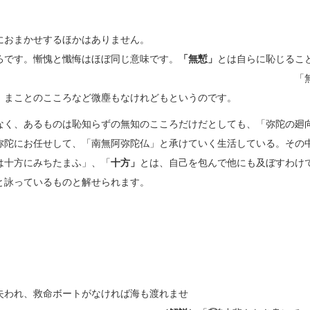
は十方にみ
われな自分、如来におまかせするほかはありませ
ろです。慚愧と懺悔はほぼ同じ意味です。
「無慙」
とは自らに恥じるこ
。 「無慙無愧この身にて」、慚
、まことのこころなど微塵もなけれどもというのです。
なく、あるものは恥知らずの無知のこころだけだとしても、「弥陀の廻
弥陀にお任せして、「南無阿弥陀仏」と承けていく生活している。その
は十方にみちたまふ」、「
十方」
とは、自己を包んで他にも及ぼすわけ
と詠っているものと解せられます。
悲もなき
じ 如来の願船
海をいかでわ
失われ、救命ボートがなければ海も渡れませ