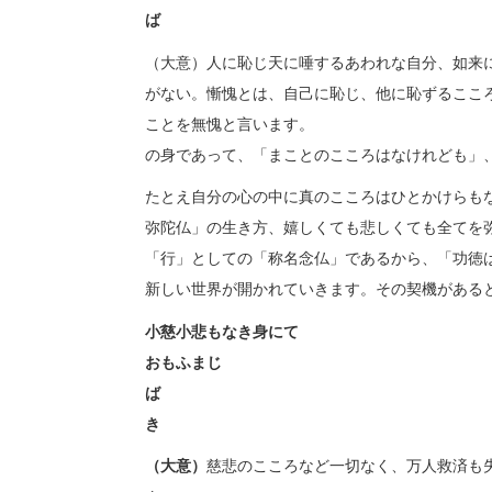
ば 功徳
（大意）人に恥じ天に唾するあ
がない。慚愧とは、自己に恥じ、他に恥ずるここ
ことを無愧と言います
の身であって、「まことのこころはなけれども」
たとえ自分の心の中に真のこころはひとかけらも
弥陀仏」の生き方、嬉しくても悲しくても全てを
「行」としての「称名念仏」であるから、「功徳
新しい世界が開かれていきます。その契機がある
小
慈小
おもふま
ば 苦
（大意）
慈悲のこころなど一切なく、万人救済も