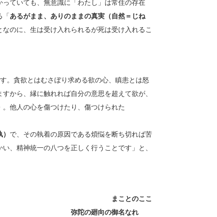
かっていても、無意識に「わたし」は常住の存在
る「
あるがまま、ありのままの真実（自然＝じね
となのに、生は受け入れられるが死は受け入れるこ
す。貪欲とはむさぼり求める欲の心、瞋恚とは怒
ますから、縁に触れれば自分の意思を超えて欲が、
・。他人の心を傷つけたり、傷つけられた
執）
で、その執着の原因である煩悩を断ち切れば苦
かい、精神統一の八つを正しく行うことです」と、
とのここ
御名なれ