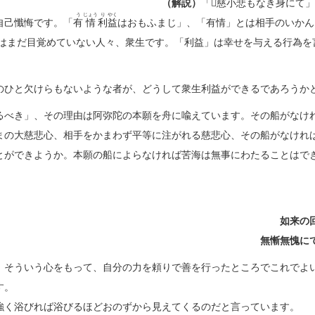
。
（解説）
「小͡慈小悲もなき身にて
う
じょう
り
やく
自己懺悔です。「
有
情
利
益
はおもふまじ」、「有情」とは相手のいかん
はまだ目覚めていない人々、衆生です。「利益」は幸せを与える行為を
いの意です。
のひと欠けらもないような者が、どうして衆生利益ができるであろうか
べき」、その理由は阿弥陀の本願を舟に喩えています。その船がなけ
まの大慈悲心、相手をかまわず平等に注がれる慈悲心、その船がなけれ
とができようか。本願の船によらなければ苦海は無事にわたることはで
ころにて 
如来の
は
無
慚
無
愧
に
、そういう心をもって、自分の力を頼りで善を行ったところでこれでよ
蛇、サソリのままで終わるの
強く浴びれば浴びるほどおのずから見えてくるのだと言っています。