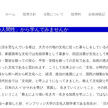
釈迦と親鸞聖人の人間性」から学んでみませんか
ホーム
指導方針
当塾について
指導料
合格体験記
の人間性」から学んでみませんか
活を営なんでいる者は、大方その地の文化に従った暮らしをしているの
等。家庭固有な文化では先祖供養として墓参り、回忌法要が文化として
全・繁栄を願っての安心、平安・安穏を願っての文化である。自然の恵
まった文化であると思われます。こうして出来上がった「文化」が時代
落から村へ村から町文化へと、経済、政治の進展により、国民の移動が
現代社会では「文化財」と呼ぶようになってきました。敢えて文化財と
し、日本の人々“がそれを尊び、実践し、生きていくということ、その担
くということ「教えにより強い生き方・生きる知恵を学ぶこと」ではな
へ参加した折、ケンブリッジ大学の文化人類学者である先生が、「日