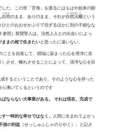
でした。この世「苦海」を渡るにはもはや如来の願
じねん
じ
ねん
ほう
に
ん
自然
のまま、ありのまま、それが
自
然
法
爾
という
きひとのおおせかぶりて信ずるほかに別の子細なな
8 参照）親鸞聖人は、法然上人との出会いによっ
がままの相で生きたい
と思ったに違いない。
のことを自覚して、煩悩に染まった心を澄浄に戻
り）させ、離れさせることによって、清浄な心を目
あり、そのような心を持った
自ら沸いてくるというのです
ればならない大事業がある。 それは現在、完成で
たす一時的な幸せではなく、
人間に生まれてよかっ
不捨の利益
（せっしゅふしゃのりやく）」と記さ