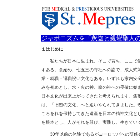
aaaaaaaaaa
ホーム
凡くら先生の主なニュース
ジャポニズムを「
ジャポニズムを「釈迦と親鸞聖人
１はじめに
私たちが日本に生まれ、そこで育ち、ここで生
ずある。食始め、七五三の寺社への詣で、成人式
業・就職・退職祝い文化もある。いずれも家内安
みを初めとし、水・火の神、森の神への畏敬に始
日本文化が出来上がってきたと考えられます。集
は、「旧習の文化」へと追いやられてきました。
ころをれを保持してきた遺産を日本の精神文化と
を根本とし、人がそれを尊び、実践し、生きてい
30年以前の体験であるがヨーロッパへの研修会