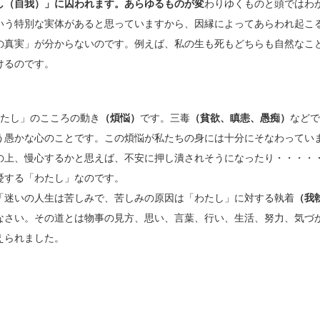
し（自我）」に囚われます。あらゆるものが変
わりゆくものと頭ではわ
いう特別な実体があると思っていますから、因縁によってあらわれ起こ
の真実」が分からないのです。例えば、私の生も死もどちらも自然なこ
けるのです。
たし」のこころの動き
（煩悩）
です。三毒
（貧欲、瞋恚、愚痴）
などで
う愚かな心のことです。この煩悩が私たちの身には十分にそなわってい
の上、慢心するかと思えば、不安に押し潰されそうになったり・・・・
憂する「わたし」なのです。
迷いの人生は苦しみで、苦しみの原因は「わたし」に対する執着
（我
なさい。その道とは物事の見方、思い、言葉、行い、生活、努力、気づ
えられました。
身にて まこ
の廻向の