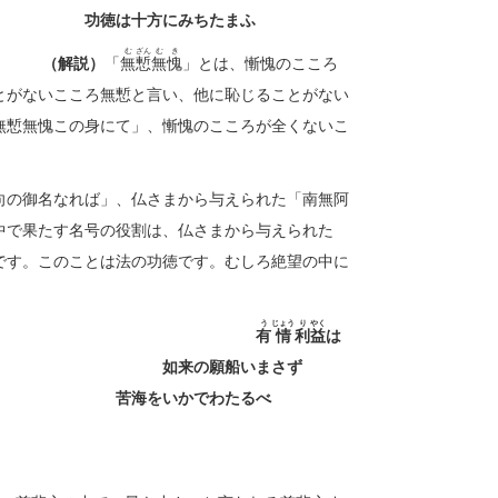
ちたまふ
む
ざん
む
き
ん。
（解説）
「
無
慙
無
愧
」とは、慚愧のこころ
とがないこころ無慙と言い、他に恥じることがない
愧のこころが全くないこ
向の御名なれば」、仏さまから与えられた「南無阿
中で果たす名号の役割は、仏さまから与えられた
です。このことは法の功徳です。むしろ絶望の中に
う
じょう
り
やく
身にて
有
情
利
益
は
いまさず
たるべ
き