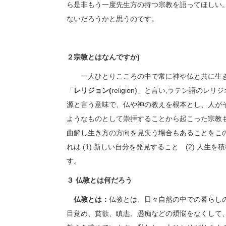
ら是非もう一度先生方の持つ宗教を語ってほしい
ないだろうかと思うのです。
２宗教とはなんですか)
一人ひとりこころの中で常に神や仏と共に生き
「
レリジョン(
religion)」と言い,ラテン語
源と言う意味で、仏や神の教えを根本とし、人が
ようなものとして崇拝することから起こった宗教
曲解し生き方の方向を見失う場合もあることをこ
れは (1) 新しい自分を発見すること (2) 人
す。
３ 仏教とは何だろう
仏教とは：
仏教とは、日々自然の中での暮らし
目覚め、貧欲、瞋恚、愚痴などの煩悩をなくして