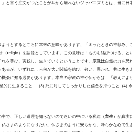
。」と言う注文がつたことが耳から離れないジャパニズミとは、当に日
ようとするところに本来の意味があります。「困ったときの神頼み」こ
のレリジオ（religio）を語源としています。この意味は「ものを結びつけ
それを尊び、実践し、生きていくということです。
宗教は
自然の力を恐
もあるが、いずれにしろ何か大い関係を結び、敬い、導かれ、共に生き
の機会に知る必要があります。本当の宗教の神や仏からは、「教えによ
生を積極的に生きること (3) 死に対してしっかりした信念を持つこと (4
の中で、正しい道理を知らないので迷いの中にいる私達
（衆生
）が真実
、仏さまのようになりたい。仏さまのように安らかな、浄らかな心で生