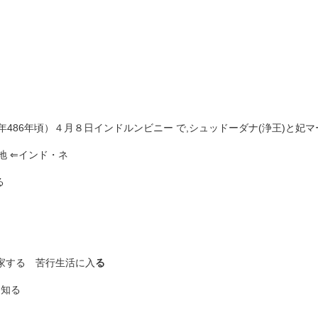
6年486年頃）４月８日インドルンビニー で,シュッドーダナ(浄王)と
地 ⇐インド・ネ
る
家する
苦行生活に入
る
を知る