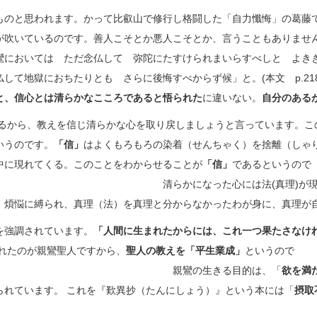
ものと思われます。かって比叡山で修行し格闘した「自力懺悔」の葛藤
が吹いているのです。善人こそとか悪人こそとか、言うこともありませ
鸞においては ただ念仏して 弥陀にたすけられまいらすべしと よき
して地獄におちたりとも さらに後悔すべからず候」と。(本文 p.21
と、信心とは清らかなこころであると悟られた
に違いない。
自分のある
あるから、教えを信じ清らかな心を取り戻しましょうと言っています。こ
いうのです。
「信」
はよくもろもろの染着（せんちゃく）を捨離（しゃ
中に現れてくる。このことをわからせることが
「信」
であるというので
は法(真理)が現成するということで
。煩悩に縛られ、真理（法）を真理と分からなかったわが身に、真理が
を強調されています。
「人間に生まれたからには、これ一つ果たさなけ
れたのが親鸞聖人ですから、
聖人の教えを「平生業成」
というので
生きる目的は、「
欲を満
られています。 これを『歎異抄（たんにしょう）』という本には「
摂取