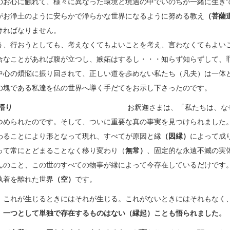
のお心に触れて、様々に異なった環境と境遇の中でいのちが一緒に生き
がお浄土のように安らかで浄らかな世界になるように努める教え
（菩薩
ければなりません。
、行おうとしても、考えなくてもよいことを考え、言わなくてもよい
合なことがあれば腹が立つし、嫉妬はするし・・・知らず知らずして、
中心の煩悩に振り回されて、正しい道を歩めない私たち（凡夫）は一体
の塊である私達を仏の世界へ導く手だてをお示し下さったのです。
迦さまの悟り
お釈迦さまは、「私たちは、な
つめられたのです。そして、ついに重要な真の事実を見つけられました
わることにより形となって現れ、すべてが原因と縁
（因縁）
によって成
って常にとどまることなく移り変わり（
無常）
、固定的な永遠不滅の実
んのこと、この世のすべての物事が縁によって今存在しているだけです
執着を離れた世界
（空）
です。
、これが生じるときにはそれが生じる。これがないときにはそれもなく
、一つとして単独で存在するものはない（縁起）ことも悟られました。