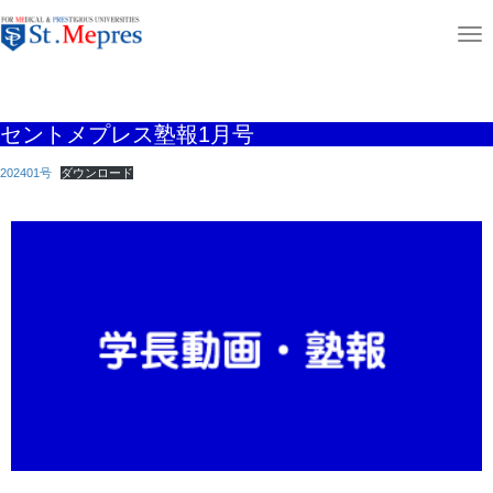
aaaaaaaaaa
T
ホーム
ニュース＆コラム
セントメプレス塾報1月号
o
g
セントメプレス塾報1月号
g
l
202401号
ダウンロード
e
n
a
v
i
g
a
t
i
o