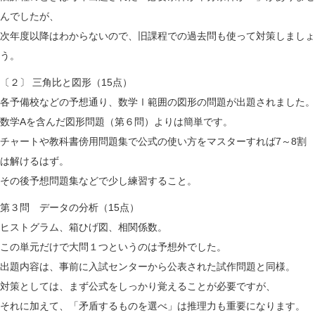
んでしたが、
次年度以降はわからないので、旧課程での過去問も使って対策しましょ
う。
〔２〕 三角比と図形（15点）
各予備校などの予想通り、数学Ⅰ範囲の図形の問題が出題されました。
数学Aを含んだ図形問題（第６問）よりは簡単です。
チャートや教科書傍用問題集で公式の使い方をマスターすれば7～8割
は解けるはず。
その後予想問題集などで少し練習すること。
第３問 データの分析（15点）
ヒストグラム、箱ひげ図、相関係数。
この単元だけで大問１つというのは予想外でした。
出題内容は、事前に入試センターから公表された試作問題と同様。
対策としては、まず公式をしっかり覚えることが必要ですが、
それに加えて、「矛盾するものを選べ」は推理力も重要になります。