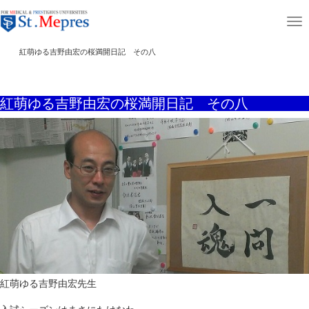
aaaaaaaaaa
T
ホーム
講師コラム
紅燃ゆる吉野由宏の桜満開日記
o
紅萌ゆる吉野由宏の桜満開日記 その八
g
g
紅萌ゆる吉野由宏の桜満開日記 その八
l
e
n
a
v
i
g
a
t
i
紅萌ゆる吉野由宏先生
o