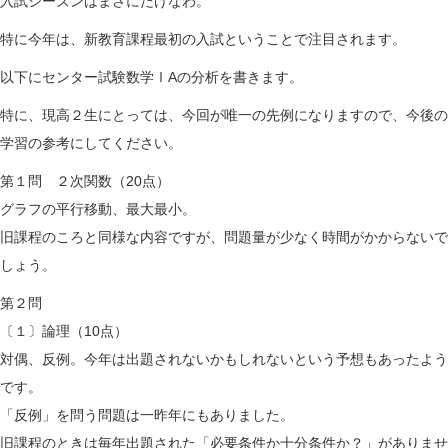
入試シーズンはまさにたけなわ。
n
特に今年は、新教育課程最初の入試ということで注目されます。
以下にセンター試験数学ⅠAの分析を書きます。
特に、現高２生にとっては、今回が唯一の先例になりますので、今後の
学習の参考にしてください。
第１問 ２次関数（20点）
グラフの平行移動、最大最小。
旧課程のころと同様な内容ですが、問題量が少なく時間がかからないで
しょう。
第２問
〔１〕論理（10点）
対偶、反例。今年は出題されないかもしれないという予想もあったよう
です。
「反例」を問う問題は一昨年にもありました。
旧課程のときは毎年出題された「必要条件か十分条件か？」がありませ