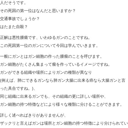
人だそうです。
n
その死因の第一位はなんだと思いますか？
交通事故でしょうか？
はたまた自殺？
正解は悪性腫瘍です、いわゆるガンのことですね。
この死因第一位のガンについて今回は学んでいきます。
一般にガンとはガン細胞の作った腫瘤のことを呼びます。
ガン細胞がたくさん集まって瘤を作っているイメージですね。
ガンができる組織や場所によりガンの種類が異なり
(例えば、肺にできるガンなら肺ガン大腸に出来る癌なら大腸ガンと言
った具合ですね。)、
同じ組織に出来るガンでも、その組織の更に詳しい場所や、
ガン細胞の持つ特徴などにより様々な種類に分けることができます。
詳しく述べればきりがありませんが、
ザックリと言えばガンは場所とガン細胞の持つ特徴により分けられてい