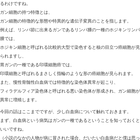
るわけですね。
ガン細胞の持つ特徴とは、
ガン細胞の特徴的な形態や特異的な遺伝子変異のことを指します。
例えば、リンパ節に出来るガンであるリンパ腫の一種のホジキンリンパ
腫では、
ホジキン細胞と呼ばれる比較的大型で染色すると核の目立つ癌細胞が見
られますし、
胃ガンの一種である印環細胞癌では、
印環細胞と呼ばれるまさしく指輪のような形の癌細胞が見られます。
また、慢性骨髄性白血病では特徴的な染色体異常が起こり、
フィラデルフィア染色体と呼ばれる悪い染色体が形成され、ガン細胞が
異常に増殖します。
今回の話はここまでですが、少し白血病について触れておきます。
まず、白血病という病気はガンの一種であるということを知っておくと
いいですね。
（小説のなかの人物が病に冒された場合、だいたい白血病だと僕は思っ