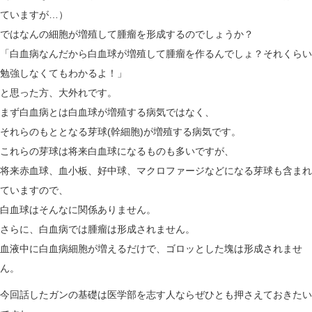
ていますが…）
ではなんの細胞が増殖して腫瘤を形成するのでしょうか？
「白血病なんだから白血球が増殖して腫瘤を作るんでしょ？それくらい
勉強しなくてもわかるよ！」
と思った方、大外れです。
まず白血病とは白血球が増殖する病気ではなく、
それらのもととなる芽球(幹細胞)が増殖する病気です。
これらの芽球は将来白血球になるものも多いですが、
将来赤血球、血小板、好中球、マクロファージなどになる芽球も含まれ
ていますので、
白血球はそんなに関係ありません。
さらに、白血病では腫瘤は形成されません。
血液中に白血病細胞が増えるだけで、ゴロッとした塊は形成されませ
ん。
今回話したガンの基礎は医学部を志す人ならぜひとも押さえておきたい