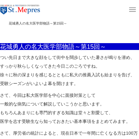
aaaaaaaaaa
T
ホーム
講師コラム
花城勇人の名大医学部物語
o
花城勇人の名大医学部物語～第15回～
g
g
花城勇人の名大医学部物語～第15回～
l
e
つい先日まで大きな顔をして街中を闊歩していた暑さが鳴りを潜め、
n
すっかり秋らしくなってきた今日このごろですね。
a
徐々に秋の深まりを感じるとともに私大の推薦入試も始まりを告げ、
v
受験シーズンがいよいよ幕を開けます。
i
さて、今回は私大医学部を中心に面接対策として
g
一般的な病気について解説していこうかと思います。
a
もちろんあまりにも専門的すぎる知識は堂々と割愛して、
t
医学を志す受験生なら知っておきたい基本事項をまとめてみます。
i
さて、厚労省の統計によると、現在日本で一年間に亡くなる方は100万
o