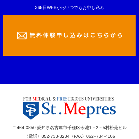
365日WEBからいつでもお申し込み
〒464-0850 愛知県名古屋市千種区今池1－2－5村松苑ビル
〈電話〉052-733-3234〈FAX〉052–734-4106