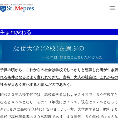
aaaaaaaaaa
T
ホーム
凡くら先生の主なニュース
生まれ変わる
o
g
生まれ変わる
g
l
e
n
a
v
子供の頃から、これからの社会は学校でしっかりと勉強した者が生き残
i
れる条件となるとよく言われてきた。当時、大人の社会は、これからの
g
社会が大きく変化すると読んだのであろう。
a
昭和２０年の後半代では、高校進学者はおよそ２４％で、３０年後半と
t
なると４５％となり、その１０年後には７５％、現在は９７％となって
i
きた｡まさに高校全入時代となりました｡一方、大学進学者は、昭和３０
o
年代で高校卒業者の３０％程度であり、４０年代、５０年代では４５％