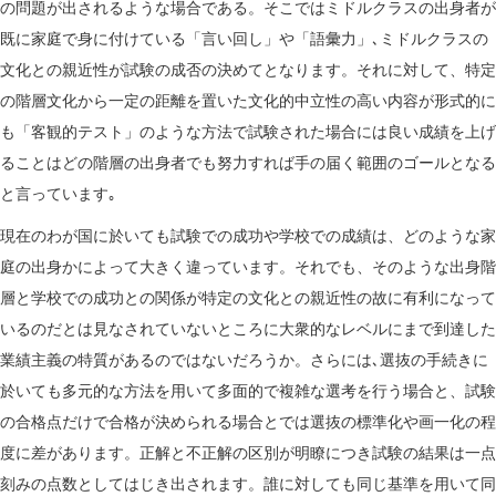
の問題が出されるような場合である。そこではミドルクラスの出身者が
既に家庭で身に付けている「言い回し」や「語彙力」､ミドルクラスの
文化との親近性が試験の成否の決めてとなります。それに対して、特定
の階層文化から一定の距離を置いた文化的中立性の高い内容が形式的に
も「客観的テスト」のような方法で試験された場合には良い成績を上げ
ることはどの階層の出身者でも努力すれば手の届く範囲のゴールとなる
と言っています｡
現在のわが国に於いても試験での成功や学校での成績は、どのような家
庭の出身かによって大きく違っています。それでも、そのような出身階
層と学校での成功との関係が特定の文化との親近性の故に有利になって
いるのだとは見なされていないところに大衆的なレベルにまで到達した
業績主義の特質があるのではないだろうか。さらには､選抜の手続きに
於いても多元的な方法を用いて多面的で複雑な選考を行う場合と、試験
の合格点だけで合格が決められる場合とでは選抜の標準化や画一化の程
度に差があります。正解と不正解の区別が明瞭につき試験の結果は一点
刻みの点数としてはじき出されます。誰に対しても同じ基準を用いて同