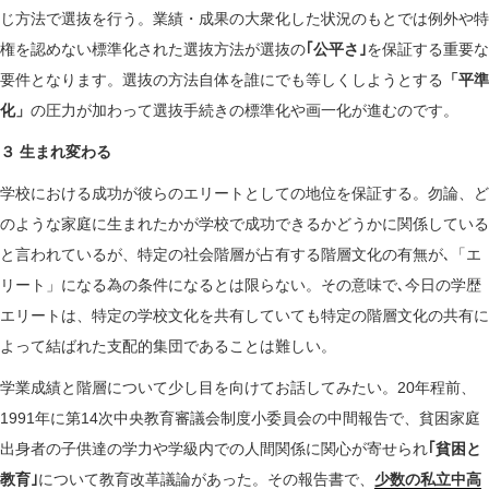
じ方法で選抜を行う。業績・成果の大衆化した状況のもとでは例外や特
権を認めない標準化された選抜方法が選抜の
｢公平さ｣
を保証する重要な
要件となります。選抜の方法自体を誰にでも等しくしようとする
「平準
化」
の圧力が加わって選抜手続きの標準化や画一化が進むのです。
３ 生まれ変わる
学校における成功が彼らのエリートとしての地位を保証する。勿論、ど
のような家庭に生まれたかが学校で成功できるかどうかに関係している
と言われているが、特定の社会階層が占有する階層文化の有無が､「エ
リート」になる為の条件になるとは限らない。その意味で､今日の学歴
エリートは、特定の学校文化を共有していても特定の階層文化の共有に
よって結ばれた支配的集団であることは難しい。
学業成績と階層について少し目を向けてお話してみたい。20年程前、
1991年に第14次中央教育審議会制度小委員会の中間報告で、貧困家庭
出身者の子供達の学力や学級内での人間関係に関心が寄せられ
｢貧困と
教育｣
について教育改革議論があった。その報告書で、
少数の私立中高