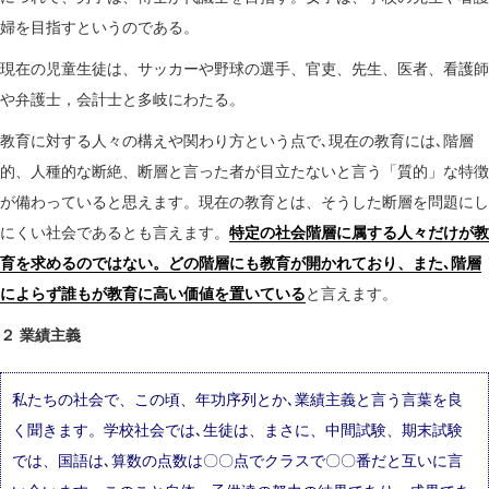
婦を目指すというのである。
現在の児童生徒は、サッカーや野球の選手、官吏、先生、医者、看護師
や弁護士，会計士と多岐にわたる。
教育に対する人々の構えや関わり方という点で､現在の教育には､階層
的、人種的な断絶、断層と言った者が目立たないと言う「質的」な特徴
が備わっていると思えます。現在の教育とは、そうした断層を問題にし
にくい社会であるとも言えます。
特定の社会階層に属する人々だけが教
育を求めるのではない。どの階層にも教育が開かれており、また､階層
によらず誰もが教育に高い価値を置いている
と言えます。
２ 業績主義
私たちの社会で、この頃、年功序列とか､業績主義と言う言葉を良
く聞きます。学校社会では､生徒は、まさに、中間試験、期末試験
では、国語は､算数の点数は〇〇点でクラスで〇〇番だと互いに言