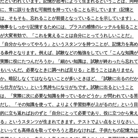
だといわれています。記憶が思考によって生まれるということは、同時
に、常に誤りを含む可能性を持っていることも示しています（記憶と
は、そもそも、忘れることが前提となっていることを示しています）。
物事をしっかり記憶するためには、プラスの感情のレッテルを貼ること
が大変有効で、「これを覚えることは自分にとってうれしいことだ」
「自分からやってやろう」というスタンツを持つことが、記憶力を高め
る条件となります。例えば、試験などの勉強をしていて「こんな知識が
実際に役にたつんだろうか」「細かい知識は、試験が終わったら忘れて
もいいんだ。必要なときに調べれば足りる」と思うことはありません
か。暗記しなくてはならないことが多いときほど、「試験に出るのだか
ら仕方がない」という気持ちになりがちです。試験に出るということ
は、「実際に次に必要な知識を持っているかどうか」が問われている筈
だし、「その知識を使って、よりよく学習効率が上がるのだ」という目
的に立ち返ればおのずと「自分にとって必要であり、役に立つから覚え
る」というスタンツが生まれてきます。テストでよい点をとりなさい、
といっても高得点を取ってやろうと思わなければ、子供たちの記憶力は