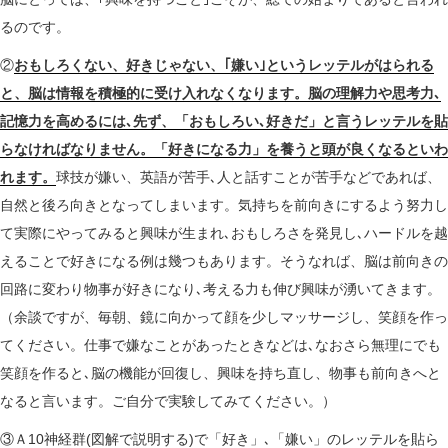
るのです。
②
おもしろくない、好きじゃない、｢嫌い｣というレッテルがはられる
と、脳は情報を積極的に受け入れなくなります。脳の理解力や思考力､
記憶力を高めるには､先ず、「おもしろい､好きだ」と言うレッテルを貼
らなければなりません。「好きになる力」を養うと頭が良くなるといわ
れます。
球技が嫌い、英語が苦手､人と話すことが苦手などであれば、
自然と後ろ向きとなってしまいます。気持ちを前向きにするよう努力し
て実際にやってみると興味が生まれ､おもしろさを発見し､ハードルを越
えることで好きになる例は幾つもあります。そうなれば、脳は前向きの
回路に変わり物事が好きになり､考える力も伸び興味が湧いてきます。
（余談ですが、毎朝、鏡に向かって顔を少しマッサージし、笑顔を作っ
てください。仕事で嫌なことがあったときなどは､なおさら無理にでも
笑顔を作ると､脳の機能が回復し、興味を持ち直し、物事も前向きへと
なると言います。ご自分で実験してみてください。）
③Ａ10神経群(図解で説明する)で「好き」､「嫌い」のレッテルを貼ら