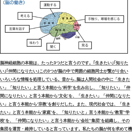
脳神経細胞の本能は、たった3つだと言うのです。｢生きたい｣｢知りた
い｣｢仲間になりたい｣この3つが脳の中で周囲の細胞同士が繋がり合い
いろいろな情報を処理している。昔から､脳は人間社会の中に「生きた
い」「知りたい」と言う本能から‘科学’を生み出し、「知りたい」「仲
間になりたい」と言う本能から‘文化’を、「生きたい」「仲間になりた
い」と言う本能から‘宗教’を創りだした。また、現代社会では、「生き
たい」と言う本能から‘家庭’を、「知りたいと」言う本能から‘教育’‘学
校’を、「仲間になりたい」と言う本能から‘会社’‘集団’を組織し、その
集団を運営・維持していると言っています。私たちの脳が何を求めて機