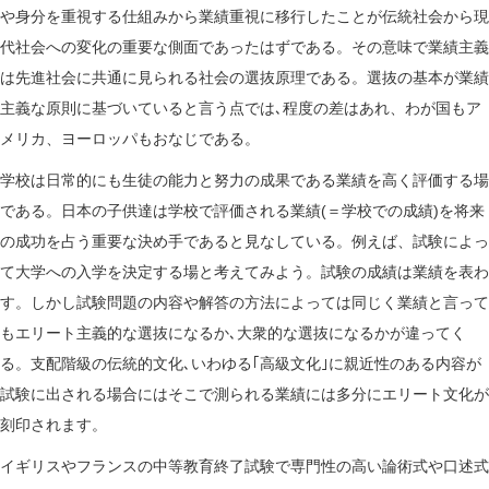
や身分を重視する仕組みから業績重視に移行したことが伝統社会から現
代社会への変化の重要な側面であったはずである。その意味で業績主義
は先進社会に共通に見られる社会の選抜原理である。選抜の基本が業績
主義な原則に基づいていると言う点では､程度の差はあれ、わが国もア
メリカ、ヨーロッパもおなじである。
学校は日常的にも生徒の能力と努力の成果である業績を高く評価する場
である。日本の子供達は学校で評価される業績(＝学校での成績)を将来
の成功を占う重要な決め手であると見なしている。例えば、試験によっ
て大学への入学を決定する場と考えてみよう。試験の成績は業績を表わ
す。しかし試験問題の内容や解答の方法によっては同じく業績と言って
もエリート主義的な選抜になるか､大衆的な選抜になるかが違ってく
る。支配階級の伝統的文化､いわゆる｢高級文化｣に親近性のある内容が
試験に出される場合にはそこで測られる業績には多分にエリート文化が
刻印されます。
イギリスやフランスの中等教育終了試験で専門性の高い論術式や口述式