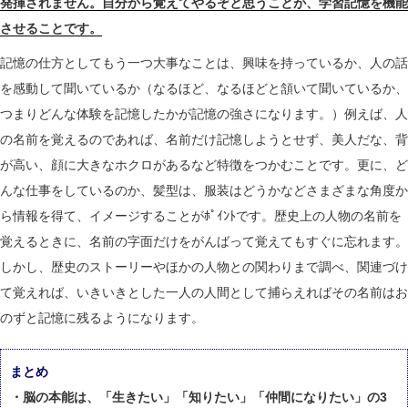
発揮されません。自分から覚えてやるぞと思うことが、学習記憶を機能
させることです。
記憶の仕方としてもう一つ大事なことは、興味を持っているか、人の話
を感動して聞いているか（なるほど、なるほどと頷いて聞いているか、
つまりどんな体験を記憶したかが記憶の強さになります。）例えば、人
の名前を覚えるのであれば、名前だけ記憶しようとせず、美人だな、背
が高い、顔に大きなホクロがあるなど特徴をつかむことです。更に、ど
んな仕事をしているのか、髪型は、服装はどうかなどさまざまな角度か
ら情報を得て、イメージすることがﾎﾟｲﾝﾄです。歴史上の人物の名前を
覚えるときに、名前の字面だけをがんばって覚えてもすぐに忘れます。
しかし、歴史のストーリーやほかの人物との関わりまで調べ、関連づけ
て覚えれば、いきいきとした一人の人間として捕らえればその名前はお
のずと記憶に残るようになります。
まとめ
・脳の本能は、「生きたい」「知りたい」「仲間になりたい」の3