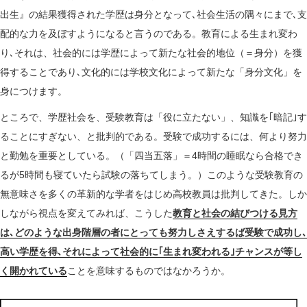
出生』の結果獲得された学歴は身分となって､社会生活の隅々にまで､支
配的な力を及ぼすようになると言うのである。教育による生まれ変わ
り､それは、社会的には学歴によって新たな社会的地位（＝身分）を獲
得することであり､文化的には学校文化によって新たな「身分文化」を
身につけます。
ところで、学歴社会を、受験教育は「役に立たない」、知識を｢暗記｣す
ることにすぎない、と批判的である。受験で成功するには、何より努力
と勤勉を重要としている。（「四当五落」＝4時間の睡眠なら合格でき
るが5時間も寝ていたら試験の落ちてしまう。）このような受験教育の
無意味さを多くの革新的な学者をはじめ高校教員は批判してきた。しか
しながら視点を変えてみれば、こうした
教育と社会の結びつける見方
は､どのような出身階層の者にとっても努力しさえするば受験で成功し､
高い学歴を得､それによって社会的に｢生まれ変われる｣チャンスが等し
く開かれている
ことを意味するものではなかろうか。