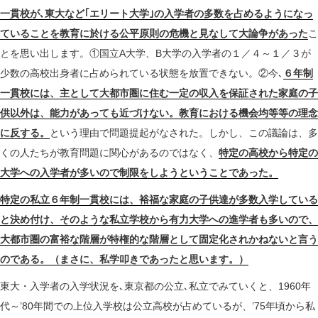
一貫校が､東大など｢エリート大学｣の入学者の多数を占めるようになっ
ていることを教育に於ける公平原則の危機と見なして大論争があった
こ
とを思い出します。①国立A大学、B大学の入学者の１／４～１／３が
少数の高校出身者に占められている状態を放置できない。②今､
６年制
一貫校には、主として大都市圏に住む一定の収入を保証された家庭の子
供以外は、能力があっても近づけない。教育における機会均等等の理念
に反する。
という理由で問題提起がなされた。しかし、この議論は、多
くの人たちが教育問題に関心があるのではなく、
特定の高校から特定の
大学への入学者が多いので制限をしようということであった。
特定の私立６年制一貫校には、裕福な家庭の子供達が多数入学している
と決め付け、そのような私立学校から有力大学への進学者も多いので、
大都市圏の富裕な階層が特権的な階層として固定化されかねないと言う
のである。（まさに、私学叩きであったと思います。）
東大・入学者の入学状況を､東京都の公立､私立でみていくと、1960年
代～’80年間での上位入学校は公立高校が占めているが、’75年頃から私