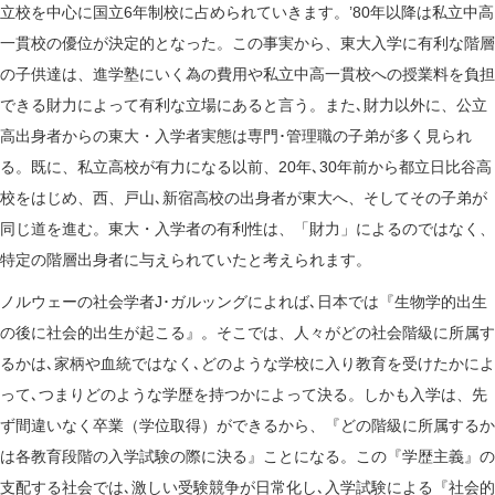
立校を中心に国立6年制校に占められていきます。’80年以降は私立中高
一貫校の優位が決定的となった。この事実から、東大入学に有利な階層
の子供達は、進学塾にいく為の費用や私立中高一貫校への授業料を負担
できる財力によって有利な立場にあると言う。また､財力以外に、公立
高出身者からの東大・入学者実態は専門･管理職の子弟が多く見られ
る。既に、私立高校が有力になる以前、20年､30年前から都立日比谷高
校をはじめ、西、戸山､新宿高校の出身者が東大へ、そしてその子弟が
同じ道を進む。東大・入学者の有利性は、「財力」によるのではなく、
特定の階層出身者に与えられていたと考えられます。
ノルウェーの社会学者J･ガルッングによれば､日本では『生物学的出生
の後に社会的出生が起こる』。そこでは、人々がどの社会階級に所属す
るかは､家柄や血統ではなく､どのような学校に入り教育を受けたかによ
って､つまりどのような学歴を持つかによって決る。しかも入学は、先
ず間違いなく卒業（学位取得）ができるから、『どの階級に所属するか
は各教育段階の入学試験の際に決る』ことになる。この『学歴主義』の
支配する社会では､激しい受験競争が日常化し､入学試験による『社会的