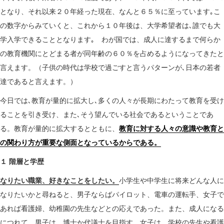
n
となり、それ以来２０年経った現在、なんと６５％に至っています｡こ
の数字からみていくと、これから１０年後は、大学希望者は､誰でも大
学入学できることとなります｡ わが国では、成人に達するまで何らか
の教育機関にとどまる者が同年齢の６０％を占めるようになってきたと
言えます。（子供の時代は学校で過ごすと言うパターンが､日本の若者
達であると言えます。）
今日では､教育が量的に拡大し､多くの人々が長期にわたって教育を受け
ることを引き受け、また､そう望んでいる社会であるということであ
る。教育が量的に拡大するとともに、
教育に対する人々の意識や教育と
の関わり方が重要な側面となっているからである。
１ 階層と学歴
なりたい職業、好きなことをしたい。
小学生や中学生に将来どんな人に
なりたいかと尋ねると、男子ならばパイロット、電車の運転手、女子で
あれば看護婦、幼稚園の先生などとの応えであった。また、成人になる
につれて、男子は、博士か代議士を目指す。女子は、学校の先生や看護