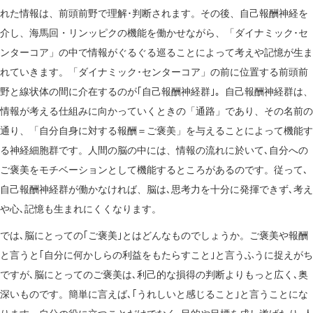
れた情報は、前頭前野で理解･判断されます。その後、自己報酬神経を
介し、海馬回・リンッピクの機能を働かせながら、「ダイナミック･セ
ンターコア」の中で情報がぐるぐる巡ることによって考えや記憶が生ま
れていきます。「ダイナミック･センターコア」の前に位置する前頭前
野と線状体の間に介在するのが｢自己報酬神経群｣。自己報酬神経群は、
情報が考える仕組みに向かっていくときの「通路」であり、その名前の
通り、「自分自身に対する報酬＝ご褒美」を与えることによって機能す
る神経細胞群です。人間の脳の中には、情報の流れに於いて､自分への
ご褒美をモチベーションとして機能するところがあるのです。従って､
自己報酬神経群が働かなければ、脳は､思考力を十分に発揮できず､考え
や心､記憶も生まれにくくなります。
では､脳にとっての｢ご褒美｣とはどんなものでしょうか。ご褒美や報酬
と言うと｢自分に何かしらの利益をもたらすこと｣と言うふうに捉えがち
ですが､脳にとってのご褒美は､利己的な損得の判断よりもっと広く､奥
深いものです。簡単に言えば､｢うれしいと感じること｣と言うことにな