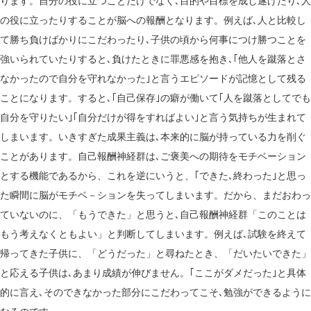
ります。自分の役に立つことだけでなく､目的や目標を成し遂げたり､人
の役に立ったりすることが脳への報酬となります。例えば､人と比較し
て勝ち負けばかりにこだわったり､子供の頃から何事につけ勝つことを
強いられていたりすると､負けたときに罪悪感を抱き､｢他人を蹴落とさ
なかったので自分を守れなかった｣と言うエピソードが記憶として残る
ことになります。すると､｢自己保存｣の癖が働いて｢人を蹴落としてでも
自分を守りたい｣｢自分だけが得をすればよい｣と言う気持ちが生まれて
しまいます。いきすぎた成果主義は､本来的に脳が持っている力を削ぐ
ことがあります。自己報酬神経群は､ご褒美への期待をモチベーション
とする機能であるから、これを逆にいうと、｢できた､終わった｣と思っ
た瞬間に脳がモチベ－ションを失ってしまいます。だから、まだおわっ
ていないのに、「もうできた」と思うと､自己報酬神経群「このことは
もう考えなくともよい」と判断してしまいます。例えば､試験を終えて
帰ってきた子供に、「どうだった」と尋ねたとき、「だいたいできた」
と応える子供は､あまり成績が伸びません。｢ここがダメだった｣と具体
的に言え､そのできなかった部分にこだわってこそ､勉強ができるように