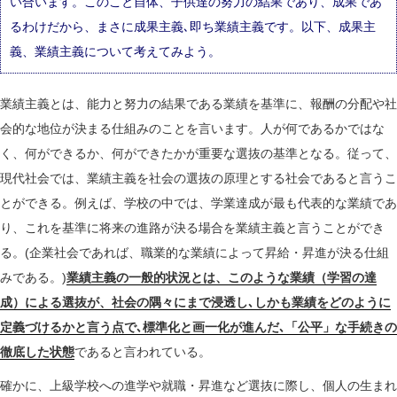
い合います。このこと自体、子供達の努力の結果であり、成果であ
るわけだから、まさに成果主義､即ち業績主義です。以下、成果主
義、業績主義について考えてみよう。
業績主義とは、能力と努力の結果である業績を基準に、報酬の分配や社
会的な地位が決まる仕組みのことを言います。人が何であるかではな
く、何ができるか、何ができたかが重要な選抜の基準となる。従って、
現代社会では、業績主義を社会の選抜の原理とする社会であると言うこ
とができる。例えば、学校の中では、学業達成が最も代表的な業績であ
り、これを基準に将来の進路が決る場合を業績主義と言うことができ
る。(企業社会であれば、職業的な業績によって昇給・昇進が決る仕組
みである。)
業績主義の一般的状況とは、このような業績（学習の達
成）による選抜が、社会の隅々にまで浸透し､しかも業績をどのように
定義づけるかと言う点で､標準化と画一化が進んだ､「公平」な手続きの
徹底した状態
であると言われている。
確かに、上級学校への進学や就職・昇進など選抜に際し、個人の生まれ