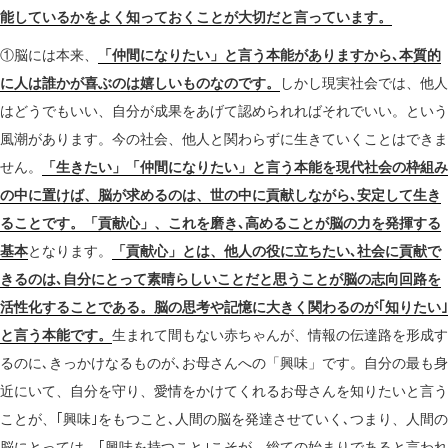
能しているかをよく知っておくことが大切だと言っています。
①脳には本来、
「仲間になりたい」と言う本能がありますから､本質的
に人は誰かが喜ぶのは嬉しいものなのです。
しかし現実社会では、他人
はどうでもいい、自分が成果をあげて認められればそれでいい。という
風潮があります。今の社会、他人と関わらずに生きていくことはできま
せん。
「生きたい」「仲間になりたい」と言う本能を現代社会の枠組み
の中に置けば、脳が求めるのは、世の中に貢献しながら､安定して生き
ることです。「貢献心」、これを磨き､高めることが脳の力を発揮する
基本
となります。
「貢献心」とは、他人の役に立ちたい､社会に貢献で
きるのは､自分にとって素晴らしいことだと思うことが脳の志向回路を
活性化することである。脳の思考や記憶に大きく関わるのが｢知りたい｣
と言う本能です。
生まれて間もない赤ちゃんが、情報の伝達路を形成す
るのに､きっかけなるものが､お母さんへの「興味」です。自分の最も身
近にいて、自分を守り、愛情をかけてくれるお母さんを知りたいと言う
ことが、｢興味｣をもつこと､人間の脳を発達させていく､つまり、人間の
脳にとっては、｢興味を持つこと｣こそが、総ての始まりであると言われ