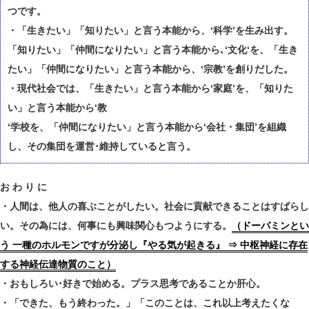
つです。
・「生きたい」「知りたい」と言う本能から、‘科学’を生み出す。
「知りたい」「仲間になりたい」と言う本能から､‘文化‘を、「生き
たい」「仲間になりたい」と言う本能から、‘宗教’を創りだした。
・現代社会では、「生きたい」と言う本能から‘家庭’を、「知りた
い」と言う本能から‘教
‘学校を、「仲間になりたい」と言う本能から‘会社・集団’を組織
し、その集団を運営･維持していると言う。
お わ り に
・人間は、他人の喜ぶことがしたい。社会に貢献できることはすばらし
い。その為には、何事にも興味関心もつようにする。
（ドーパミンとい
う 一種のホルモンですが分泌し『やる気が起きる』 ⇒ 中枢神経に存在
する神経伝達物質のこと）
・おもしろい･好きで始める。プラス思考であることか肝心。
・「できた、もう終わった。」「このことは、これ以上考えたくな