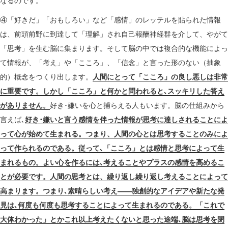
なるのです。
④「好きだ」「おもしろい」など「感情」のレッテルを貼られた情報
は、前頭前野に到達して「理解」され自己報酬神経群を介して、やがて
「思考」を生む脳に集まります。そして脳の中では複合的な機能によっ
て情報が、「考え」や「こころ」、「信念」と言った形のない（抽象
的）概念をつくり出します。
人間にとって「こころ」の良し悪しは非常
に重要です。しかし「こころ」と何かと問われると､スッキリした答え
がありません。
好き･嫌いを心と捕らえる人もいます。脳の仕組みから
言えば､
好き･嫌いと言う感情を伴った情報が思考に達しされることによ
って心が始めて生まれる。つまり、人間の心とは思考することのみによ
って作られるのである。従って､「こころ」とは感情と思考によって生
まれるもの。よい心を作るには､考えることやプラスの感情を高めるこ
とが必要です。人間の思考とは、繰り返し繰り返し考えることによって
高まります。つまり､素晴らしい考え――独創的なアイデアや新たな発
見は､何度も何度も思考することによって生まれるのである。「これで
大体わかった」とかこれ以上考えたくないと思った途端､脳は思考を閉