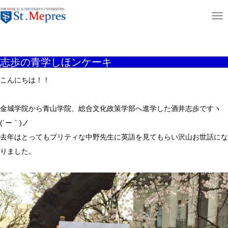
aaaaaaaaaa
T
ホーム
ニュース＆コラム
志歩の青学しほンケーキ
o
g
志歩の青学しほンケーキ
g
l
こんにちは！！
e
n
金城学院から青山学院、総合文化政策学部へ進学した酒井志歩ですヽ
a
(´ー｀)ノ
v
去年はとってもプリティな中野先生
に英語を見てもらい
沢山お世話にな
i
りました。
g
a
t
i
o