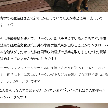
青学での生活はまだ2週間しか経っていませんが
本当に毎日楽しいで
す！！♡
今は履修登録を終えて、サークルと部活を考えているところです♪履修
登録では総合文化政策以外の学部の授業も沢山取ることができグローバ
ルな勉強がしたかった私は国際政治経済の授業を取りました‼︎まだ授業
は始まっていませんがたのしみです！！
サークルはフットサルサークルに友達と入ろうか迷っているところで
す！青学は本当に沢山のサークルがありどれを選んでも正解で楽しめる
サークルがいっぱいです❤︎
1人暮らしなので自炊
もがんばっています( •̀ .̫ •́ )✧
これはこの前作った
ハンバーグです
！