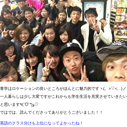
青学はロケーションの良いところがほんとに魅力的ですヽ(。>▽<。)ノ
一人暮らしは少し大変ですが
これからも学生生活を
充実
させていきたい
と思います٩(ˊᗜˋ*)و♡
ではでは、読んでくださってありがとうございました！！
英語のクラス分けも上位になってよかったね！