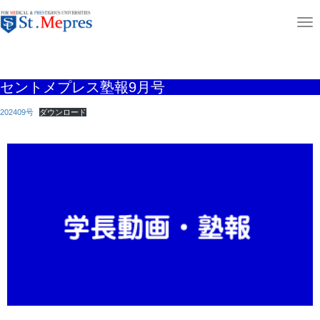
aaaaaaaaaa
T
ホーム
ニュース＆コラム
セントメプレス塾報9月号
o
g
セントメプレス塾報9月号
g
l
202409号
ダウンロード
e
n
a
v
i
g
a
t
i
o