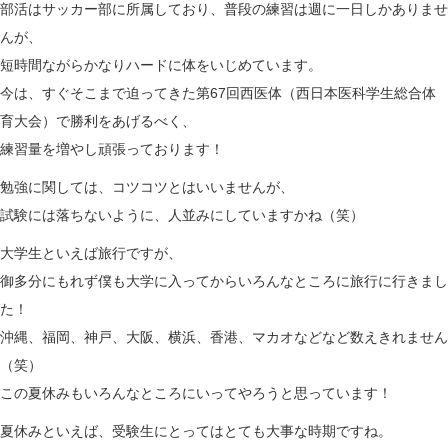
部活はサッカー部に所属しており、普段の練習は週に一日しかありませ
n
んが、
短時間ながらかなりハードに体をいじめています。
今は、すぐそこまで迫ってきた第67回西医体（西日本医科学生総合体
育大会）で勝利をあげるべく、
練習量を増やし頑張っております！
勉強に関しては、コツコツとはいいませんが、
試験には落ちないように、人並みにしていますかね（笑）
大学生といえば旅行ですが、
御多分にもれず僕も大学に入ってからいろんなところに旅行に行きまし
た！
沖縄、福岡、神戸、大阪、横浜、香港、マカオなどなど数えきれません
（笑）
この夏休みもいろんなところにいってやろうと思っています！
夏休みといえば、受験生にとってはとても大事な時期ですね。