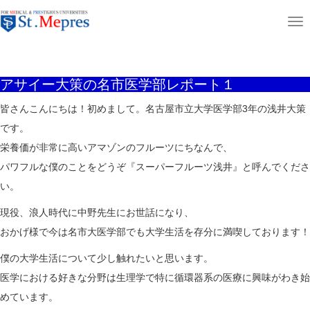
aaaaaaaaaa
T
ホーム
ニュース＆コラム
アサイー大策の名市医学部レポート１
o
g
アサイー大策の名市医学部レポート１
g
l
皆さんこんにちは！初めまして。名古屋市立大学医学部3年の浅井大策
e
です。
n
栄養価が非常に高いアマゾンのフルーツにちなんで、
a
パワフルな僕のことをどうぞ『スーパーフルーツ浅井』と呼んでくださ
v
い。
i
現役、浪人時代に中野先生にお世話になり、
g
おかげ様で今は名市大医学部でも大学生活を存分に満喫しております！
a
僕の大学生活について少し触れたいと思います。
t
医学における好きな分野は生理学で特に循環器系の医療に興味がわき始
i
めています。
o