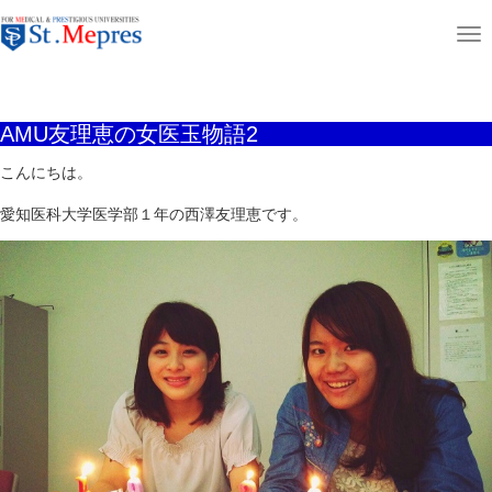
aaaaaaaaaa
T
ホーム
ニュース＆コラム
AMU友理恵の女医玉物語2
o
g
AMU友理恵の女医玉物語2
g
l
こんにちは。
e
愛知医科大学医学部１年の西澤友理恵です。
n
a
v
i
g
a
t
i
o